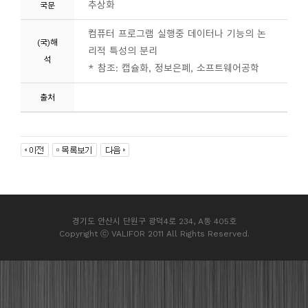
추상화
국문
컴퓨터 프로그램 실행중 데이터나 기능의 논
(국)해
리적 특성의 분리
석
* 참조: 캡슐화, 정보은폐, 소프트웨어공학
출처
경기도 안산시 단원구 광덕4로 234, A동 405호
Copyright ⓒ VALIFOR 2011 All Rights Reserved.