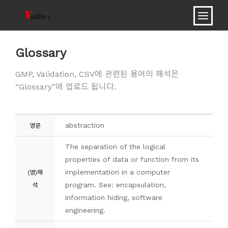
Glossary
GMP, Validation, CSV에 관련된 용어의 해석은
“Glossary”에 업로드 됩니다.
abstraction
영문
The separation of the logical
properties of data or function from its
implementation in a computer
(영)해
program. See: encapsulation,
석
information hiding, software
engineering.