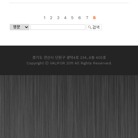
1
2
3
4
5
6
7
8
경기도 안산시 단원구 광덕4로 234, A동 405호
Copyright ⓒ VALIFOR 2011 All Rights Reserved.