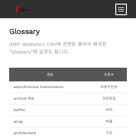
Glossary
GMP, Validation, CSV에 관련된 용어의 해석은
“Glossary”에 업로드 됩니다.
영문
조회수
asynchronous transmission
비동기전송
archive file
보존화일
buffer
버퍼
array
배열
architecture
구조